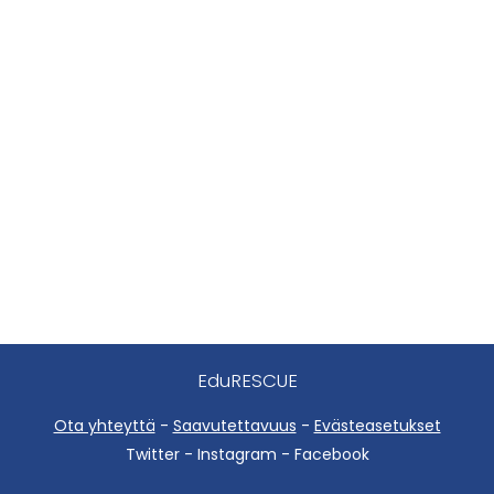
EduRESCUE
Ota yhteyttä
-
Saavutettavuus
-
Evästeasetukset
Twitter - Instagram - Facebook