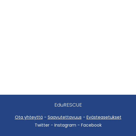
EduRESCUE
Ota yhteyttä
-
Saavutettavuus
-
Evästeasetukset
Twitter - Instagram - Facebook