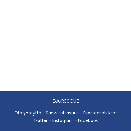
EduRESCUE
Ota yhteyttä
-
Saavutettavuus
-
Evästeasetukset
Twitter - Instagram - Facebook