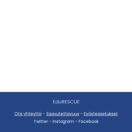
EduRESCUE
Ota yhteyttä
-
Saavutettavuus
-
Evästeasetukset
Twitter - Instagram - Facebook