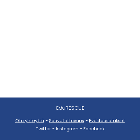
EduRESCUE
Ota yhteyttä
-
Saavutettavuus
-
Evästeasetukset
Twitter - Instagram - Facebook