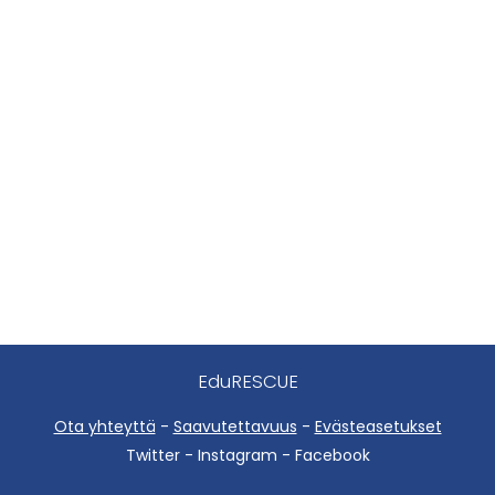
EduRESCUE
Ota yhteyttä
-
Saavutettavuus
-
Evästeasetukset
Twitter - Instagram - Facebook