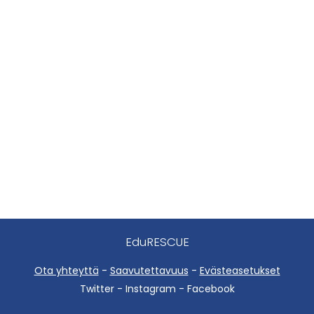
EduRESCUE
Ota yhteyttä
-
Saavutettavuus
-
Evästeasetukset
Twitter - Instagram - Facebook