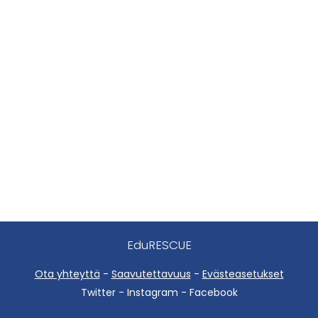
EduRESCUE
Ota yhteyttä
-
Saavutettavuus
-
Evästeasetukset
Twitter - Instagram - Facebook