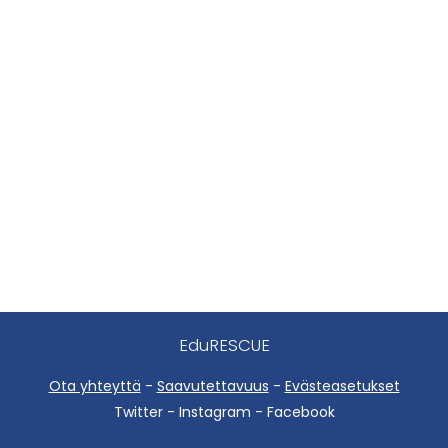
EduRESCUE
Ota yhteyttä
-
Saavutettavuus
-
Evästeasetukset
Twitter - Instagram - Facebook