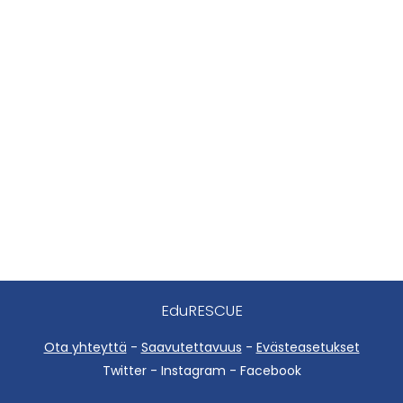
EduRESCUE
Ota yhteyttä
-
Saavutettavuus
-
Evästeasetukset
Twitter - Instagram - Facebook