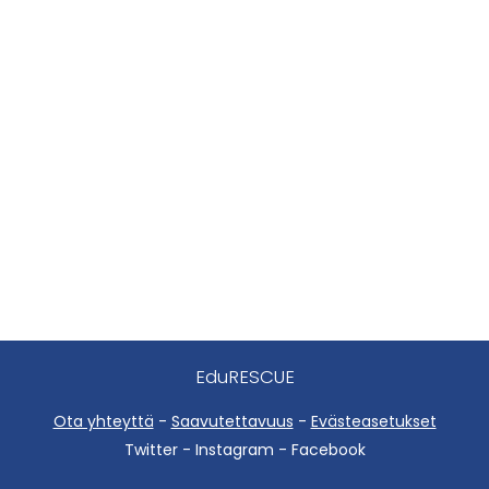
EduRESCUE
Ota yhteyttä
-
Saavutettavuus
-
Evästeasetukset
Twitter - Instagram - Facebook