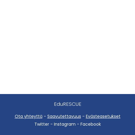
EduRESCUE
Ota yhteyttä
-
Saavutettavuus
-
Evästeasetukset
Twitter - Instagram - Facebook