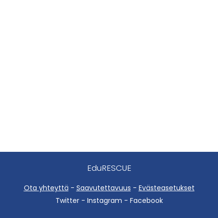
EduRESCUE
Ota yhteyttä
-
Saavutettavuus
-
Evästeasetukset
Twitter - Instagram - Facebook