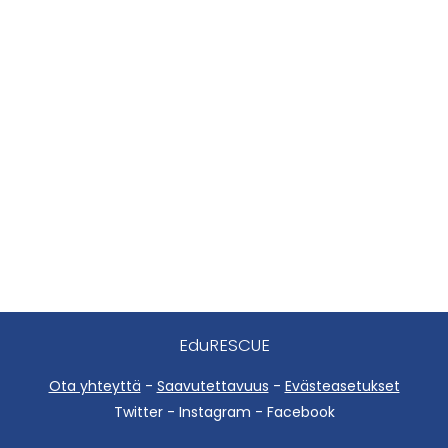
EduRESCUE
Ota yhteyttä
-
Saavutettavuus
-
Evästeasetukset
Twitter - Instagram - Facebook