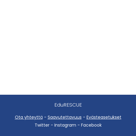
EduRESCUE
Ota yhteyttä
-
Saavutettavuus
-
Evästeasetukset
Twitter - Instagram - Facebook