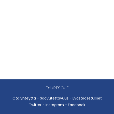
EduRESCUE
Ota yhteyttä
-
Saavutettavuus
-
Evästeasetukset
Twitter - Instagram - Facebook