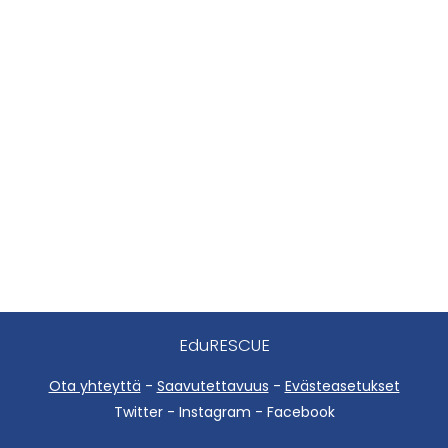
EduRESCUE
Ota yhteyttä
-
Saavutettavuus
-
Evästeasetukset
Twitter - Instagram - Facebook