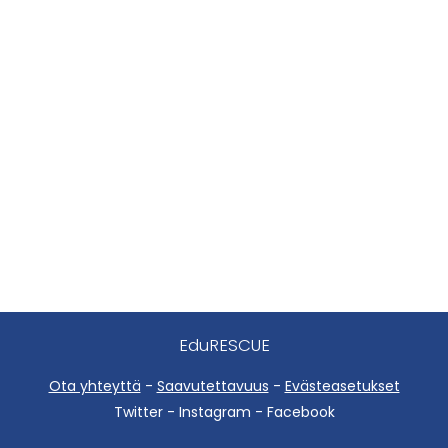
EduRESCUE
Ota yhteyttä
-
Saavutettavuus
-
Evästeasetukset
Twitter - Instagram - Facebook