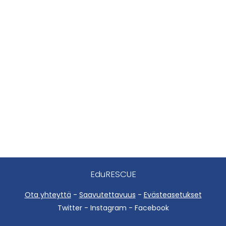
EduRESCUE
Ota yhteyttä
-
Saavutettavuus
-
Evästeasetukset
Twitter - Instagram - Facebook