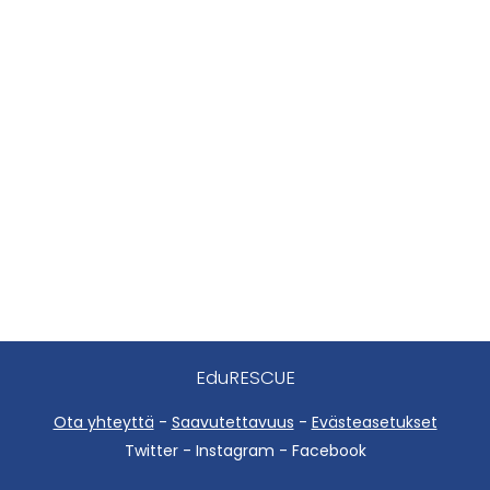
EduRESCUE
Ota yhteyttä
-
Saavutettavuus
-
Evästeasetukset
Twitter - Instagram - Facebook