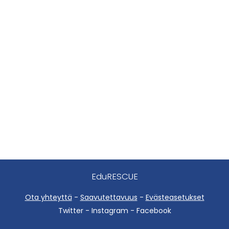
EduRESCUE
Ota yhteyttä
-
Saavutettavuus
-
Evästeasetukset
Twitter - Instagram - Facebook