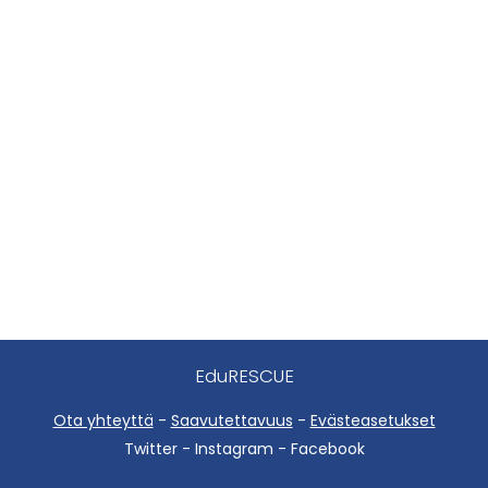
EduRESCUE
Ota yhteyttä
-
Saavutettavuus
-
Evästeasetukset
Twitter - Instagram - Facebook