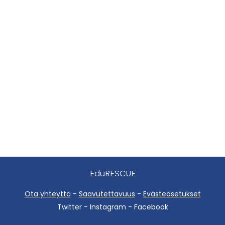
EduRESCUE
Ota yhteyttä
-
Saavutettavuus
-
Evästeasetukset
Twitter - Instagram - Facebook