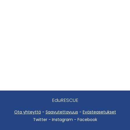
EduRESCUE
Ota yhteyttä
-
Saavutettavuus
-
Evästeasetukset
Twitter - Instagram - Facebook