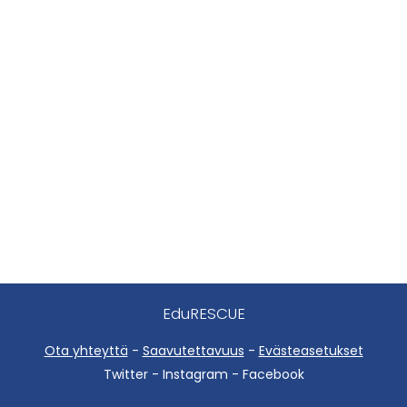
EduRESCUE
Ota yhteyttä
-
Saavutettavuus
-
Evästeasetukset
Twitter - Instagram - Facebook