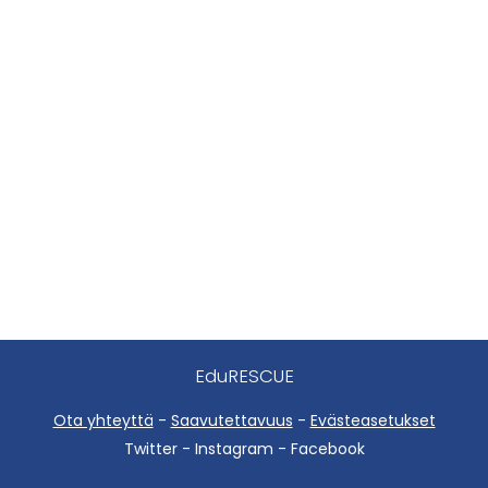
EduRESCUE
Ota yhteyttä
-
Saavutettavuus
-
Evästeasetukset
Twitter - Instagram - Facebook