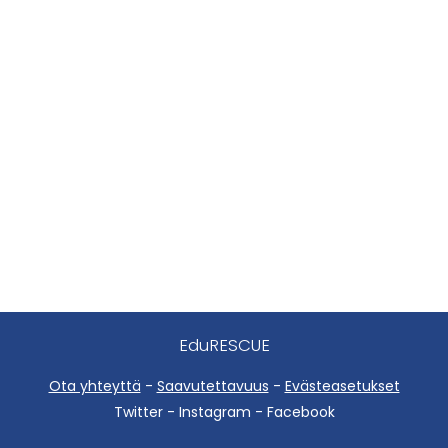
EduRESCUE
Ota yhteyttä
-
Saavutettavuus
-
Evästeasetukset
Twitter - Instagram - Facebook