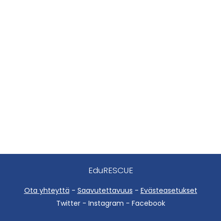
EduRESCUE
Ota yhteyttä
-
Saavutettavuus
-
Evästeasetukset
Twitter - Instagram - Facebook