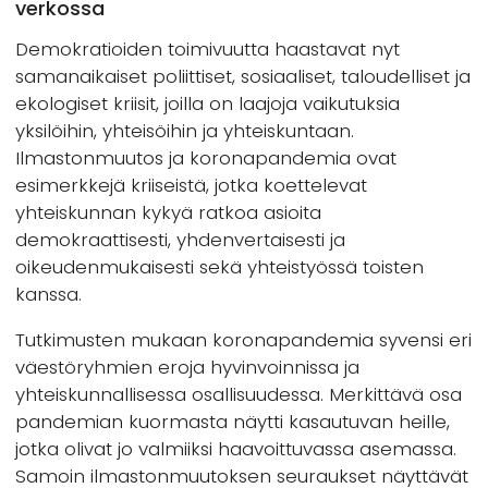
verkossa
Demokratioiden toimivuutta haastavat nyt
samanaikaiset poliittiset, sosiaaliset, taloudelliset ja
ekologiset kriisit, joilla on laajoja vaikutuksia
yksilöihin, yhteisöihin ja yhteiskuntaan.
Ilmastonmuutos ja koronapandemia ovat
esimerkkejä kriiseistä, jotka koettelevat
yhteiskunnan kykyä ratkoa asioita
demokraattisesti, yhdenvertaisesti ja
oikeudenmukaisesti sekä yhteistyössä toisten
kanssa.
Tutkimusten mukaan koronapandemia syvensi eri
väestöryhmien eroja hyvinvoinnissa ja
yhteiskunnallisessa osallisuudessa. Merkittävä osa
pandemian kuormasta näytti kasautuvan heille,
jotka olivat jo valmiiksi haavoittuvassa asemassa.
Samoin ilmastonmuutoksen seuraukset näyttävät