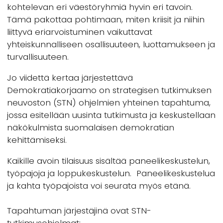
kohtelevan eri väestöryhmiä hyvin eri tavoin.
Tämä pakottaa pohtimaan, miten kriisit ja niihin
liittyvä eriarvoistuminen vaikuttavat
yhteiskunnalliseen osallisuuteen, luottamukseen ja
turvallisuuteen.
Jo viidettä kertaa järjestettävä
Demokratiakorjaamo on strategisen tutkimuksen
neuvoston (STN) ohjelmien yhteinen tapahtuma,
jossa esitellään uusinta tutkimusta ja keskustellaan
näkökulmista suomalaisen demokratian
kehittämiseksi.
Kaikille avoin tilaisuus sisältää paneelikeskustelun,
työpajoja ja loppukeskustelun. Paneelikeskustelua
ja kahta työpajoista voi seurata myös etänä.
Tapahtuman järjestäjinä ovat STN-
tutkimusohjelmat: