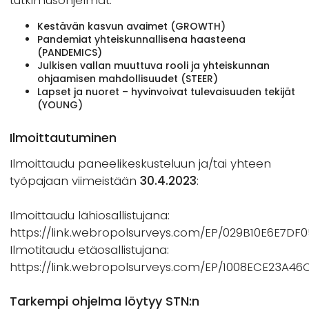
Kestävän kasvun avaimet (GROWTH)
Pandemiat yhteiskunnallisena haasteena
(PANDEMICS)
Julkisen vallan muuttuva rooli ja yhteiskunnan
ohjaamisen mahdollisuudet (STEER)
Lapset ja nuoret – hyvinvoivat tulevaisuuden tekijät
(YOUNG)
Ilmoittautuminen
Ilmoittaudu paneelikeskusteluun ja/tai yhteen
työpajaan viimeistään
30.4.2023
:
Ilmoittaudu lähiosallistujana:
https://link.webropolsurveys.com/EP/029B10E6E7DF
Ilmotitaudu etäosallistujana:
https://link.webropolsurveys.com/EP/1008ECE23A46
Tarkempi ohjelma löytyy STN:n