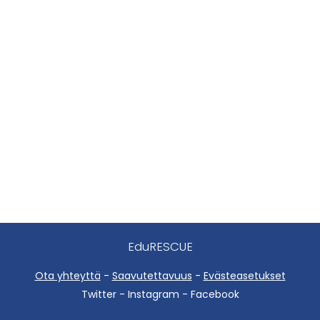
EduRESCUE
Ota yhteyttä
-
Saavutettavuus
-
Evästeasetukset
Twitter - Instagram - Facebook