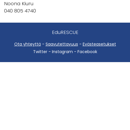
Noona Kiuru
040 805 4740
EduRESCUE
Ota yhteyttä
-
Saavutettavuus
-
Evästeasetukset
Twitter - Instagram - Facebook