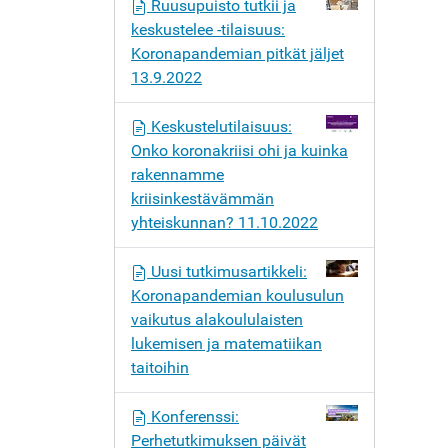
Ruusupuisto tutkii ja
keskustelee -tilaisuus:
Koronapandemian pitkät jäljet
13.9.2022
Keskustelutilaisuus:
Onko koronakriisi ohi ja kuinka
rakennamme
kriisinkestävämmän
yhteiskunnan? 11.10.2022
Uusi tutkimusartikkeli:
Koronapandemian koulusulun
vaikutus alakoululaisten
lukemisen ja matematiikan
taitoihin
Konferenssi:
Perhetutkimuksen päivät