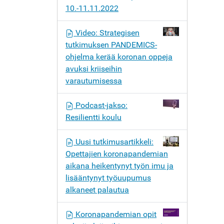
10.-11.11.2022
Video: Strategisen
tutkimuksen PANDEMICS-
ohjelma kerää koronan oppeja
avuksi kriiseihin
varautumisessa
Podcast-jakso:
Resilientti koulu
Uusi tutkimusartikkeli:
Opettajien koronapandemian
aikana heikentynyt työn imu ja
lisääntynyt työuupumus
alkaneet palautua
Koronapandemian opit