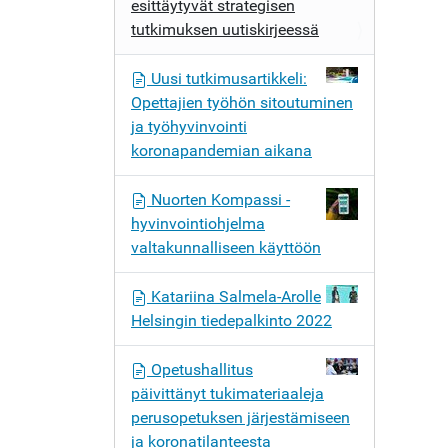
esittäytyvät strategisen
tutkimuksen uutiskirjeessä
Uusi tutkimusartikkeli:
Opettajien työhön sitoutuminen
ja työhyvinvointi
koronapandemian aikana
Nuorten Kompassi -
hyvinvointiohjelma
valtakunnalliseen käyttöön
Katariina Salmela-Arolle
Helsingin tiedepalkinto 2022
Opetushallitus
päivittänyt tukimateriaaleja
perusopetuksen järjestämiseen
ja koronatilanteesta