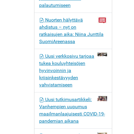
palautumiseen
Nuorten hälyttävä
ahdistus – nyt on
ratkaisujen aika: Niina Junttila
SuomiAreenassa
Uusi verkkosivu tarjoaa
tukea kouluyhteisöjen
hyvinvoinnin ja
kriisinkestävyyden
vahvistamiseen
Uusi tutkimusartikkeli:
Vanhempien uupumus
maailmanlaajuisesti COVID-19-
pandemian aikana