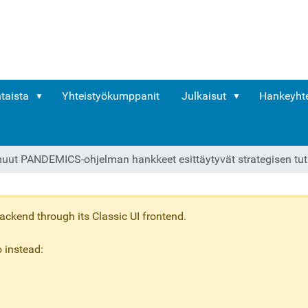
taista
Yhteistyökumppanit
Julkaisut
Hankeyhte
ut PANDEMICS-ohjelman hankkeet esittäytyvät strategisen tut
ckend through its Classic UI frontend.
 instead: