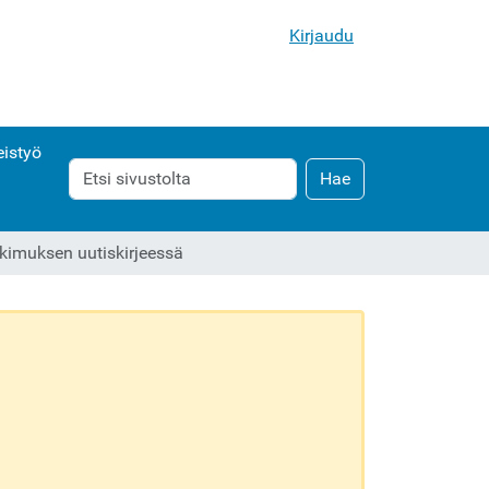
Kirjaudu
istyö
Hae
Laajennettu
Hae
haku...
kimuksen uutiskirjeessä