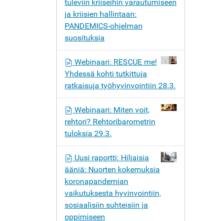
tuleviin kriiseihin varautumiseen
ja kriisien hallintaan:
PANDEMICS-ohjelman
suosituksia
Webinaari: RESCUE me!
Yhdessä kohti tutkittuja
ratkaisuja työhyvinvointiin 28.3.
Webinaari: Miten voit,
rehtori? Rehtoribarometrin
tuloksia 29.3.
Uusi raportti: Hiljaisia
ääniä: Nuorten kokemuksia
koronapandemian
vaikutuksesta hyvinvointiin,
sosiaalisiin suhteisiin ja
oppimiseen