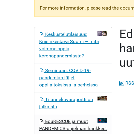
For more information, please read the docume
Ed
N
Keskustelutilaisuus:
a
Kriisinkestävä Suomi – mitä
ha
v
voimme oppia
i
koronapandemiasta?
uu
g
o
Seminaari: COVID-19-
i
pandemian jäljet
n
RSS
oppilaitoksissa ja perheissä
t
i
Tilannekuvaraportti on
julkaistu
EduRESCUE ja muut
PANDEMICS-ohjelman hankkeet