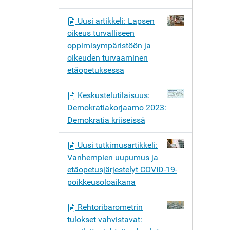
Uusi artikkeli: Lapsen
oikeus turvalliseen
oppimisympäristöön ja
oikeuden turvaaminen
etäopetuksessa
Keskustelutilaisuus:
Demokratiakorjaamo 2023:
Demokratia kriiseissä
Uusi tutkimusartikkeli:
Vanhempien uupumus ja
etäopetusjärjestelyt COVID-19-
poikkeusoloaikana
Rehtoribarometrin
tulokset vahvistavat: