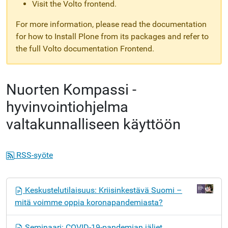
Visit the Volto frontend.
For more information, please read the documentation
for how to Install Plone from its packages and refer to
the full Volto documentation Frontend.
Nuorten Kompassi -
hyvinvointiohjelma
valtakunnalliseen käyttöön
RSS-syöte
N
Keskustelutilaisuus: Kriisinkestävä Suomi –
a
mitä voimme oppia koronapandemiasta?
v
i
Seminaari: COVID-19-pandemian jäljet