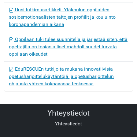
Uusi tutkimusartikkeli: Yläkoulun oppilaiden
sosioemotionaalisten taitojen profiilit ja kouluinto
koronapandemian aikana
Oppilaan tuki tulee suunnitella ja järjestää siten, että
opettajilla on tosiasialliset mahdollisuudet turvata
oppilaan oikeudet
EduRESCUEn tutkijoita mukana innovatiivisia
opetusharjoittelukäytäntöjä ja opetusharjoittelun
ohjausta yhteen kokoavassa teoksessa
Yhteystiedot
Yhteystiedot