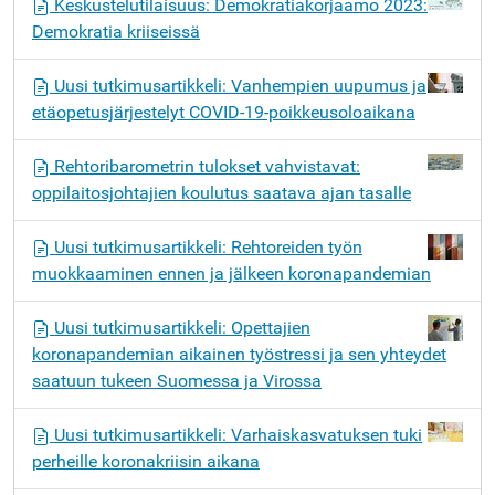
Keskustelutilaisuus: Demokratiakorjaamo 2023:
Demokratia kriiseissä
Uusi tutkimusartikkeli: Vanhempien uupumus ja
etäopetusjärjestelyt COVID-19-poikkeusoloaikana
Rehtoribarometrin tulokset vahvistavat:
oppilaitosjohtajien koulutus saatava ajan tasalle
Uusi tutkimusartikkeli: Rehtoreiden työn
muokkaaminen ennen ja jälkeen koronapandemian
Uusi tutkimusartikkeli: Opettajien
koronapandemian aikainen työstressi ja sen yhteydet
saatuun tukeen Suomessa ja Virossa
Uusi tutkimusartikkeli: Varhaiskasvatuksen tuki
perheille koronakriisin aikana