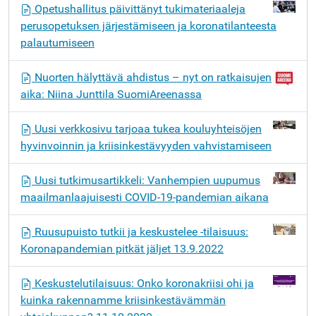
Opetushallitus päivittänyt tukimateriaaleja
perusopetuksen järjestämiseen ja koronatilanteesta
palautumiseen
Nuorten hälyttävä ahdistus – nyt on ratkaisujen
aika: Niina Junttila SuomiAreenassa
Uusi verkkosivu tarjoaa tukea kouluyhteisöjen
hyvinvoinnin ja kriisinkestävyyden vahvistamiseen
Uusi tutkimusartikkeli: Vanhempien uupumus
maailmanlaajuisesti COVID-19-pandemian aikana
Ruusupuisto tutkii ja keskustelee -tilaisuus:
Koronapandemian pitkät jäljet 13.9.2022
Keskustelutilaisuus: Onko koronakriisi ohi ja
kuinka rakennamme kriisinkestävämmän