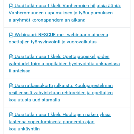
Uusi tutkimusartikkeli: Vanhempien hiljaisia ääniä:
Vanhemmuuden uupumuksen ja työuupumuksen
alaryhmät koronapandemian aikana
Webinaari: RESCUE me! -webinaarin aiheena
opettajien työhyvinvointi ja vuorovaikutus
Uusi tutkimusartikkeli: Opettajaopiskelijoiden
valmiudet toimia oppilaiden hyvinvointia uhkaavissa
tilanteissa
Uusi ratkaisukortti julkaistu: Koulujärjestelmän
resilienssiä vahvistetaan rehtoreiden ja opettajien
koulutusta uudistamalla
Uusi tutkimusartikkeli: Huoltajien näkemyksiä
lastensa sopeutumisesta pandemia-ajan
koulunkäyntiin