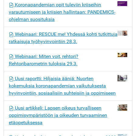
Koronapandemian opit tuleviin kriiseihin
varautumiseen ja kriisien hallintaan: PANDEMICS-
ohjelman suosituksia
Webinaari: RESCUE me! Yhdessä kohti tutkittuja
ratkaisuja työhyvinvointiin 28.3.
Webinaari: Miten voit, rehtori?
Rehtoribarometrin tuloksia 29.3.
Uusi raportti: Hiljaisia ääniä: Nuorten
kokemuksia koronapandemian vaikutuksesta
hyvinvointiin, sosiaalisiin suhteisiin ja oppimiseen
Uusi artikkeli: Lapsen oikeus turvalliseen
oppimisympäristöön ja oikeuden turvaaminen
etäopetuksessa