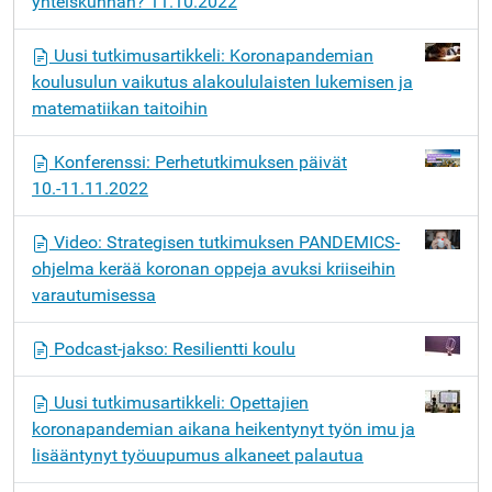
yhteiskunnan? 11.10.2022
Uusi tutkimusartikkeli: Koronapandemian
koulusulun vaikutus alakoululaisten lukemisen ja
matematiikan taitoihin
Konferenssi: Perhetutkimuksen päivät
10.-11.11.2022
Video: Strategisen tutkimuksen PANDEMICS-
ohjelma kerää koronan oppeja avuksi kriiseihin
varautumisessa
Podcast-jakso: Resilientti koulu
Uusi tutkimusartikkeli: Opettajien
koronapandemian aikana heikentynyt työn imu ja
lisääntynyt työuupumus alkaneet palautua