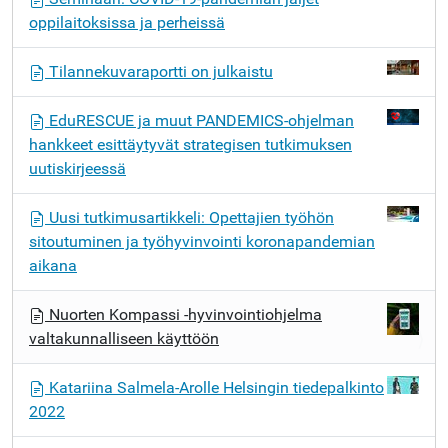
g
oppilaitoksissa ja perheissä
o
i
Tilannekuvaraportti on julkaistu
n
t
EduRESCUE ja muut PANDEMICS-ohjelman
i
hankkeet esittäytyvät strategisen tutkimuksen
uutiskirjeessä
Uusi tutkimusartikkeli: Opettajien työhön
sitoutuminen ja työhyvinvointi koronapandemian
aikana
Nuorten Kompassi -hyvinvointiohjelma
valtakunnalliseen käyttöön
Katariina Salmela-Arolle Helsingin tiedepalkinto
2022