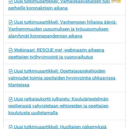
Uusi tutkimusartikkeli: Varhaiskasvatuksen tuki
perheille koronakriisin aikana
Uusi tutkimusartikkeli: Vanhempien hiljaisia ääniä:
Vanhemmuuden uupumuksen ja työuupumuksen
alaryhmät koronapandemian aikana
Webinaari: RESCUE me! -webinaarin aiheena
opettajien työhyvinvointi ja vuorovaikutus
Uusi tutkimusartikkeli: Opettajaopiskelijoiden
valmiudet toimia oppilaiden hyvinvointia uhkaavissa
tilanteissa
Uusi ratkaisukortti julkaistu: Koulujärjestelmän
resilienssiä vahvistetaan rehtoreiden ja opettajien
koulutusta uudistamalla
Uusi tutkimusartikkeli: Huoltajien näkemyksiä