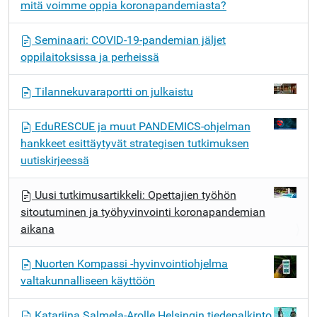
mitä voimme oppia koronapandemiasta?
v
i
Seminaari: COVID-19-pandemian jäljet
g
oppilaitoksissa ja perheissä
o
i
Tilannekuvaraportti on julkaistu
n
t
EduRESCUE ja muut PANDEMICS-ohjelman
i
hankkeet esittäytyvät strategisen tutkimuksen
uutiskirjeessä
Uusi tutkimusartikkeli: Opettajien työhön
sitoutuminen ja työhyvinvointi koronapandemian
aikana
Nuorten Kompassi -hyvinvointiohjelma
valtakunnalliseen käyttöön
Katariina Salmela-Arolle Helsingin tiedepalkinto