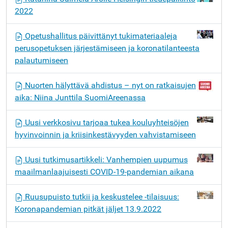
2022
Opetushallitus päivittänyt tukimateriaaleja
perusopetuksen järjestämiseen ja koronatilanteesta
palautumiseen
Nuorten hälyttävä ahdistus – nyt on ratkaisujen
aika: Niina Junttila SuomiAreenassa
Uusi verkkosivu tarjoaa tukea kouluyhteisöjen
hyvinvoinnin ja kriisinkestävyyden vahvistamiseen
Uusi tutkimusartikkeli: Vanhempien uupumus
maailmanlaajuisesti COVID-19-pandemian aikana
Ruusupuisto tutkii ja keskustelee -tilaisuus:
Koronapandemian pitkät jäljet 13.9.2022