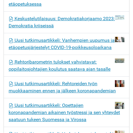
etäopetuksessa
Keskustelutilaisuus: Demokratiakorjaamo 2023:
Demokratia kriiseissä
Uusi tutkimusartikkeli: Vanhempien uupumus ja
etäopetusjärjestelyt COVID-19-poikkeusoloaikana
Rehtoribarometrin tulokset vahvistavat:
oppilaitosjohtajien koulutus saatava ajan tasalle
Uusi tutkimusartikkeli: Rehtoreiden työn
muokkaaminen ennen ja jälkeen koronapandemian
Uusi tutkimusartikkeli: Opettajien
koronapandemian aikainen työstressi ja sen yhteydet
saatuun tukeen Suomessa ja Virossa