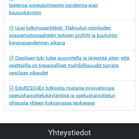
lastensa sopeutumisesta pandemia-ajan
koulunkäyntiin
Uusi tutkimusartikkeli: Yläkoulun oppilaiden
sosioemotionaalisten taitojen profiilit ja kouluinto
koronapandemian aikana
Oppilaan tuki tulee suunnitella ja järjestää siten, että
opettajilla on tosiasialliset mahdollisuudet turvata
oppilaan oikeudet
EduRESCUEn tutkijoita mukana innovatiivisia
opetusharjoittelukäytäntöjä ja opetusharjoittelun
ohjausta yhteen kokoavassa teoksessa
Yhteystiedot