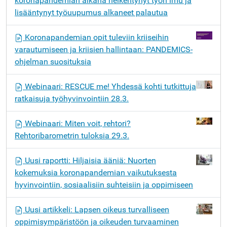
koronapandemian aikana heikentynyt työn imu ja
lisääntynyt työuupumus alkaneet palautua
Koronapandemian opit tuleviin kriiseihin
varautumiseen ja kriisien hallintaan: PANDEMICS-
ohjelman suosituksia
Webinaari: RESCUE me! Yhdessä kohti tutkittuja
ratkaisuja työhyvinvointiin 28.3.
Webinaari: Miten voit, rehtori?
Rehtoribarometrin tuloksia 29.3.
Uusi raportti: Hiljaisia ääniä: Nuorten
kokemuksia koronapandemian vaikutuksesta
hyvinvointiin, sosiaalisiin suhteisiin ja oppimiseen
Uusi artikkeli: Lapsen oikeus turvalliseen
oppimisympäristöön ja oikeuden turvaaminen