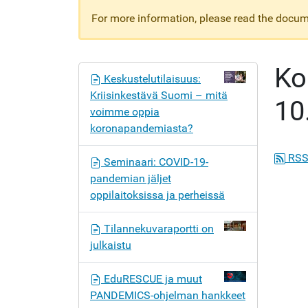
For more information, please read the docume
Ko
N
Keskustelutilaisuus:
a
Kriisinkestävä Suomi – mitä
10
v
voimme oppia
i
koronapandemiasta?
g
o
RSS
Seminaari: COVID-19-
i
pandemian jäljet
n
oppilaitoksissa ja perheissä
t
i
Tilannekuvaraportti on
julkaistu
EduRESCUE ja muut
PANDEMICS-ohjelman hankkeet