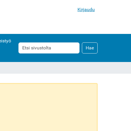
Kirjaudu
istyö
Hae
Laajennettu
Hae
haku...