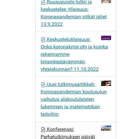
Ruusupuisto tutkii ja
keskustelee -tilaisuus:
Koronapandemian pitkät jäljet
13.9.2022
Keskustelutilaisuus:
Onko koronakriisi ohi ja kuinka
rakennamme
kriisinkestävämmän
yhteiskunnan? 11.10.2022
Uusi tutkimusartikkeli:
Koronapandemian koulusulun
vaikutus alakoululaisten
lukemisen ja matematiikan
taitoihin
Konferenssi:
Perhetutkimuksen päivät