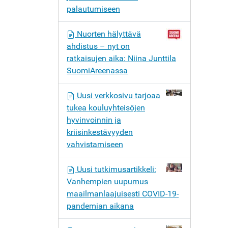
palautumiseen
Nuorten hälyttävä
ahdistus – nyt on
ratkaisujen aika: Niina Junttila
SuomiAreenassa
Uusi verkkosivu tarjoaa
tukea kouluyhteisöjen
hyvinvoinnin ja
kriisinkestävyyden
vahvistamiseen
Uusi tutkimusartikkeli:
Vanhempien uupumus
maailmanlaajuisesti COVID-19-
pandemian aikana