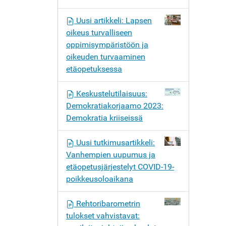
Uusi artikkeli: Lapsen
oikeus turvalliseen
oppimisympäristöön ja
oikeuden turvaaminen
etäopetuksessa
Keskustelutilaisuus:
Demokratiakorjaamo 2023:
Demokratia kriiseissä
Uusi tutkimusartikkeli:
Vanhempien uupumus ja
etäopetusjärjestelyt COVID-19-
poikkeusoloaikana
Rehtoribarometrin
tulokset vahvistavat: