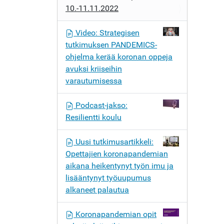
10.-11.11.2022
Video: Strategisen
tutkimuksen PANDEMICS-
ohjelma kerää koronan oppeja
avuksi kriiseihin
varautumisessa
Podcast-jakso:
Resilientti koulu
Uusi tutkimusartikkeli:
Opettajien koronapandemian
aikana heikentynyt työn imu ja
lisääntynyt työuupumus
alkaneet palautua
Koronapandemian opit