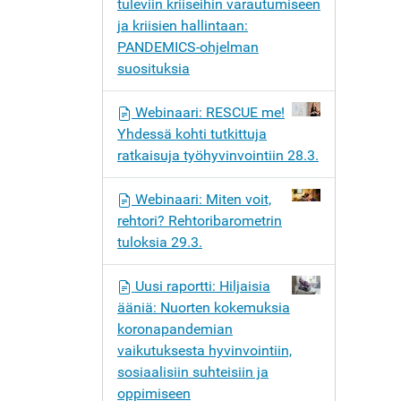
tuleviin kriiseihin varautumiseen
ja kriisien hallintaan:
PANDEMICS-ohjelman
suosituksia
Webinaari: RESCUE me!
Yhdessä kohti tutkittuja
ratkaisuja työhyvinvointiin 28.3.
Webinaari: Miten voit,
rehtori? Rehtoribarometrin
tuloksia 29.3.
Uusi raportti: Hiljaisia
ääniä: Nuorten kokemuksia
koronapandemian
vaikutuksesta hyvinvointiin,
sosiaalisiin suhteisiin ja
oppimiseen