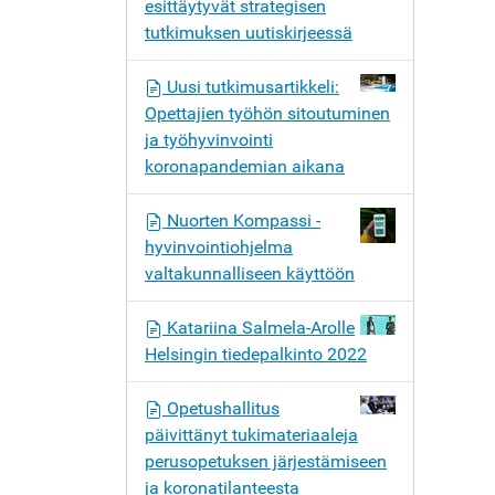
esittäytyvät strategisen
tutkimuksen uutiskirjeessä
Uusi tutkimusartikkeli:
Opettajien työhön sitoutuminen
ja työhyvinvointi
koronapandemian aikana
Nuorten Kompassi -
hyvinvointiohjelma
valtakunnalliseen käyttöön
Katariina Salmela-Arolle
Helsingin tiedepalkinto 2022
Opetushallitus
päivittänyt tukimateriaaleja
perusopetuksen järjestämiseen
ja koronatilanteesta