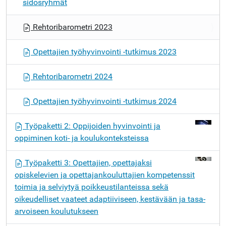
sidosryhmät
t
i
Rehtoribarometri 2023
Opettajien työhyvinvointi -tutkimus 2023
Rehtoribarometri 2024
Opettajien työhyvinvointi -tutkimus 2024
Työpaketti 2: Oppijoiden hyvinvointi ja
oppiminen koti- ja koulukonteksteissa
Työpaketti 3: Opettajien, opettajaksi
opiskelevien ja opettajankouluttajien kompetenssit
toimia ja selviytyä poikkeustilanteissa sekä
oikeudelliset vaateet adaptiiviseen, kestävään ja tasa-
arvoiseen koulutukseen