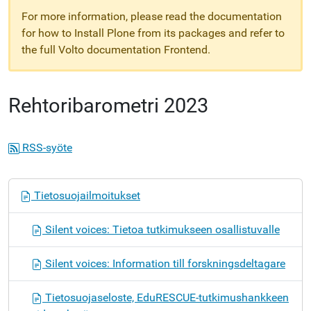
For more information, please read the documentation
for how to Install Plone from its packages and refer to
the full Volto documentation Frontend.
Rehtoribarometri 2023
RSS-syöte
N
Tietosuojailmoitukset
a
v
Silent voices: Tietoa tutkimukseen osallistuvalle
i
g
Silent voices: Information till forskningsdeltagare
o
i
Tietosuojaseloste, EduRESCUE-tutkimushankkeen
n