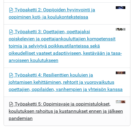
v
Työpaketti 2: Oppijoiden hyvinvointi ja
i
oppiminen koti- ja koulukonteksteissa
g
o
Työpaketti 3: Opettajien, opettajaksi
i
opiskelevien ja opettajankouluttajien kompetenssit
n
toimia ja selviytyä poikkeustilanteissa sekä
t
oikeudelliset vaateet adaptiiviseen, kestävään ja tasa-
i
arvoiseen koulutukseen
Työpaketti 4: Resilienttien koulujen ja
johtamisen kehittäminen, rehtorit ja vuorovaikutus
opettajien, oppilaiden, vanhempien ja yhteisön kanssa
Työpaketti 5: Oppimisvaje ja oppimistulokset,
koulutuksen rahoitus ja kustannukset ennen ja jälkeen
pandemian