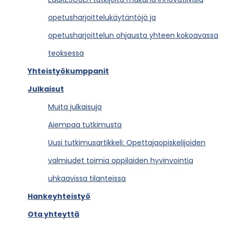
opetusharjoittelukäytäntöjä ja
opetusharjoittelun ohjausta yhteen kokoavassa
teoksessa
Yhteistyökumppanit
Julkaisut
Muita julkaisuja
Aiempaa tutkimusta
Uusi tutkimusartikkeli: Opettajaopiskelijoiden
valmiudet toimia oppilaiden hyvinvointia
uhkaavissa tilanteissa
Hankeyhteistyö
Ota yhteyttä