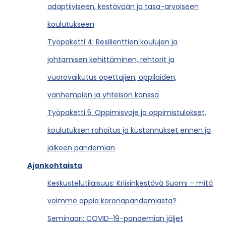
adaptiiviseen, kestävään ja tasa-arvoiseen
koulutukseen
Työpaketti 4: Resilienttien koulujen ja
johtamisen kehittäminen, rehtorit ja
vuorovaikutus opettajien, oppilaiden,
vanhempien ja yhteisön kanssa
Työpaketti 5: Oppimisvaje ja oppimistulokset,
koulutuksen rahoitus ja kustannukset ennen ja
jälkeen pandemian
Ajankohtaista
Keskustelutilaisuus: Kriisinkestävä Suomi – mitä
voimme oppia koronapandemiasta?
Seminaari: COVID-19-pandemian jäljet