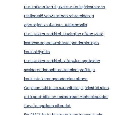
Uusi ratkaisukortti julkaistu: Koulujärjestelmän
resilienssiä vahvistetaan rehtoreiden ja
opettajien koulutusta uudistamalla
Uusi tutkimusartikkeli: Huoltajien näkemyksiä
lastensa sopeutumisesta pandemia-ajan
koulunkäyntiin
Uusi tutkimusartikkeli: Yläkoulun oppilaiden
sosioemotionaalisten taitojen profiilit ja
kouluinto koronapandemian aikana
Oppilaan tuki tulee suunnitella ja järjestää siten,
että opettajilla on tosiasialliset mahdollisuudet
turvata oppilaan oikeudet
EduRESCUEn tutkijoita mukana innovatiivisia