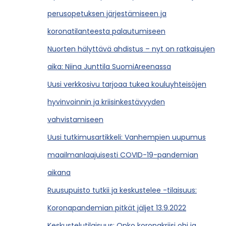
perusopetuksen järjestämiseen ja
koronatilanteesta palautumiseen
Nuorten hälyttävä ahdistus – nyt on ratkaisujen
aika: Niina Junttila SuomiAreenassa
Uusi verkkosivu tarjoaa tukea kouluyhteisöjen
hyvinvoinnin ja kriisinkestävyyden
vahvistamiseen
Uusi tutkimusartikkeli: Vanhempien uupumus
maailmanlaajuisesti COVID-19-pandemian
aikana
Ruusupuisto tutkii ja keskustelee -tilaisuus:
Koronapandemian pitkät jäljet 13.9.2022
Keskustelutilaisuus: Onko koronakriisi ohi ja