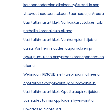
koronapandemian aikainen työstressi ja sen
yhteydet saatuun tukeen Suomessa ja Virossa
Uusi tutkimusartikkeli: Varhaiskasvatuksen tuki
perheille koronakriisin aikana
Uusi tutkimusartikkeli: Vanhempien hiljaisia
ääniä: Vanhemmuuden uupumuksen ja
työuupumuksen alaryhmät koronapandemian
aikana
Webinaari: RESCUE me! -webinaarin aiheena
opettajien työhyvinvointi ja vuorovaikutus
Uusi tutkimusartikkeli: Opettajaopiskelijoiden
valmiudet toimia oppilaiden hyvinvointia
uhkaavissa tilanteissa