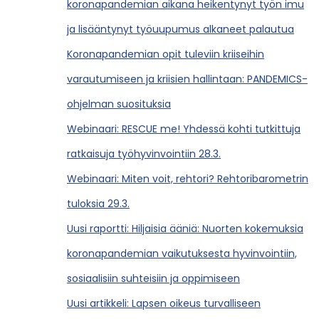
koronapandemian aikana heikentynyt työn imu
ja lisääntynyt työuupumus alkaneet palautua
Koronapandemian opit tuleviin kriiseihin
varautumiseen ja kriisien hallintaan: PANDEMICS-
ohjelman suosituksia
Webinaari: RESCUE me! Yhdessä kohti tutkittuja
ratkaisuja työhyvinvointiin 28.3.
Webinaari: Miten voit, rehtori? Rehtoribarometrin
tuloksia 29.3.
Uusi raportti: Hiljaisia ääniä: Nuorten kokemuksia
koronapandemian vaikutuksesta hyvinvointiin,
sosiaalisiin suhteisiin ja oppimiseen
Uusi artikkeli: Lapsen oikeus turvalliseen