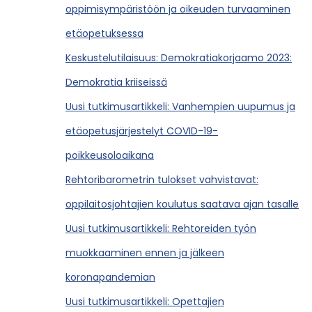
oppimisympäristöön ja oikeuden turvaaminen
etäopetuksessa
Keskustelutilaisuus: Demokratiakorjaamo 2023:
Demokratia kriiseissä
Uusi tutkimusartikkeli: Vanhempien uupumus ja
etäopetusjärjestelyt COVID-19-
poikkeusoloaikana
Rehtoribarometrin tulokset vahvistavat:
oppilaitosjohtajien koulutus saatava ajan tasalle
Uusi tutkimusartikkeli: Rehtoreiden työn
muokkaaminen ennen ja jälkeen
koronapandemian
Uusi tutkimusartikkeli: Opettajien