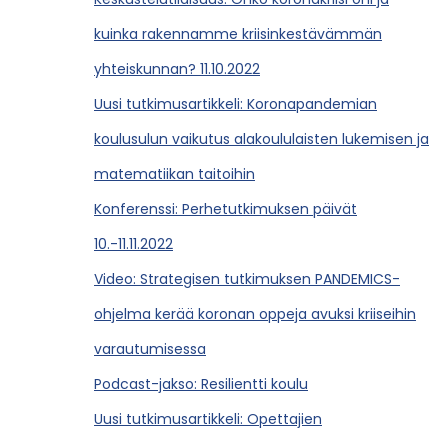
kuinka rakennamme kriisinkestävämmän
yhteiskunnan? 11.10.2022
Uusi tutkimusartikkeli: Koronapandemian
koulusulun vaikutus alakoululaisten lukemisen ja
matematiikan taitoihin
Konferenssi: Perhetutkimuksen päivät
10.-11.11.2022
Video: Strategisen tutkimuksen PANDEMICS-
ohjelma kerää koronan oppeja avuksi kriiseihin
varautumisessa
Podcast-jakso: Resilientti koulu
Uusi tutkimusartikkeli: Opettajien