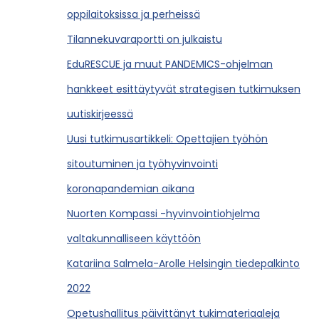
oppilaitoksissa ja perheissä
Tilannekuvaraportti on julkaistu
EduRESCUE ja muut PANDEMICS-ohjelman
hankkeet esittäytyvät strategisen tutkimuksen
uutiskirjeessä
Uusi tutkimusartikkeli: Opettajien työhön
sitoutuminen ja työhyvinvointi
koronapandemian aikana
Nuorten Kompassi -hyvinvointiohjelma
valtakunnalliseen käyttöön
Katariina Salmela-Arolle Helsingin tiedepalkinto
2022
Opetushallitus päivittänyt tukimateriaaleja