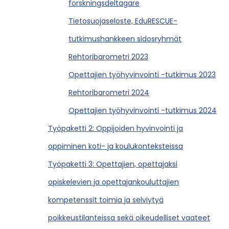
forskningsdeltagare
Tietosuojaseloste, EduRESCUE-
tutkimushankkeen sidosryhmät
Rehtoribarometri 2023
Opettajien työhyvinvointi -tutkimus 2023
Rehtoribarometri 2024
Opettajien työhyvinvointi -tutkimus 2024
Työpaketti 2: Oppijoiden hyvinvointi ja
oppiminen koti- ja koulukonteksteissa
Työpaketti 3: Opettajien, opettajaksi
opiskelevien ja opettajankouluttajien
kompetenssit toimia ja selviytyä
poikkeustilanteissa sekä oikeudelliset vaateet